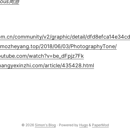
yous周游
com.cn/community/v2/graphic/detail/dfd8efca14e34
.mozheyang.top/2018/06/03/PhotographyTone/
outube.com/watch?v=be_dFpjz7Fk
hangyexinzhi.com/article/435428.html
© 2026
Simon's Blog
·
Powered by
Hugo
&
PaperMod